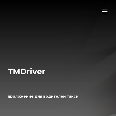
TMDriver
приложение для водителей такси